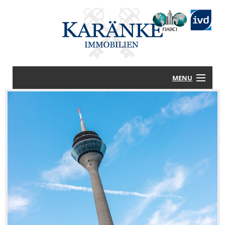
MENU
STARTSEITE
HAUS KAUFEN
HAUS VERKAUFEN
LEISTUNGEN
WISSENSWERTES