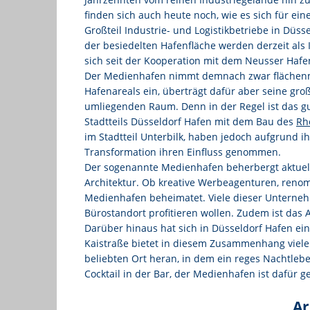
finden sich auch heute noch, wie es sich für ei
Großteil Industrie- und Logistikbetriebe in Düs
der besiedelten Hafenfläche werden derzeit als 
sich seit der Kooperation mit dem Neusser Hafe
Der Medienhafen nimmt demnach zwar flächenmä
Hafenareals ein, überträgt dafür aber seine gr
umliegenden Raum. Denn in der Regel ist das g
Stadtteils Düsseldorf Hafen mit dem Bau des
Rh
im Stadtteil Unterbilk, haben jedoch aufgrund i
Transformation ihren Einfluss genommen.
Der sogenannte Medienhafen beherbergt aktue
Architektur. Ob kreative Werbeagenturen, renom
Medienhafen beheimatet. Viele dieser Unternehm
Bürostandort profitieren wollen. Zudem ist das 
Darüber hinaus hat sich in Düsseldorf Hafen ein
Kaistraße bietet in diesem Zusammenhang viele 
beliebten Ort heran, in dem ein reges Nachtlebe
Cocktail in der Bar, der Medienhafen ist dafür g
Ar