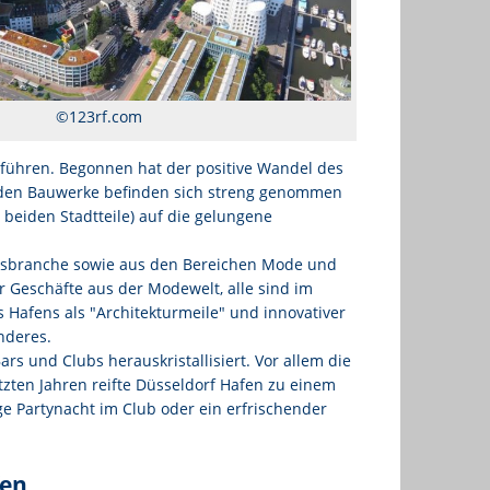
HAFEN
KAISERSWERTH
OBERBILK
©123rf.com
OBERKASSEL
uführen. Begonnen hat der positive Wandel des
PEMPELFORT
eiden Bauwerke befinden sich streng genommen
RATH
 beiden Stadtteile) auf die gelungene
nsbranche sowie aus den Bereichen Mode und
 Geschäfte aus der Modewelt, alle sind im
Hafens als ″Architekturmeile″ und innovativer
nderes.
s und Clubs herauskristallisiert. Vor allem die
zten Jahren reifte Düsseldorf Hafen zu einem
ge Partynacht im Club oder ein erfrischender
fen