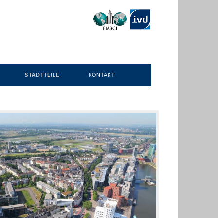
STADTTEILE
KONTAKT
AUSKAUF
ANGERMUND
ÜSSELDORF
ALTSTADT
SION
BENRATH
ÜHREN
BILK
DERENDORF
UNGEN
ELLER
CHE DÜSSELDORF
GERRESHEIM