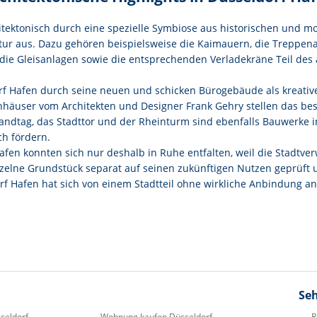
hitektonisch durch eine spezielle Symbiose aus historischen und m
ktur aus. Dazu gehören beispielsweise die Kaimauern, die Treppena
ie Gleisanlagen sowie die entsprechenden Verladekräne Teil des 
rf Hafen durch seine neuen und schicken Bürogebäude als kreative
äuser vom Architekten und Designer Frank Gehry stellen das best
 Landtag, das Stadttor und der Rheinturm sind ebenfalls Bauwerke
ch fördern.
Hafen konnten sich nur deshalb in Ruhe entfalten, weil die Stadtv
einzelne Grundstück separat auf seinen zukünftigen Nutzen geprüft
f Hafen hat sich von einem Stadtteil ohne wirkliche Anbindung an
Se
seldorf
Wohnung kaufen Düsseldorf
R