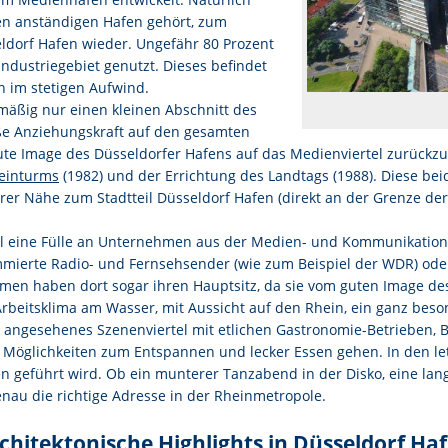
nen anständigen Hafen gehört, zum
seldorf Hafen wieder. Ungefähr 80 Prozent
Industriegebiet genutzt. Dieses befindet
n im stetigen Aufwind.
ßig nur einen kleinen Abschnitt des
oße Anziehungskraft auf den gesamten
ute Image des Düsseldorfer Hafens auf das Medienviertel zurückz
einturms
(1982) und der Errichtung des Landtags (1988). Diese b
hrer Nähe zum Stadtteil Düsseldorf Hafen (direkt an der Grenze der
ll eine Fülle an Unternehmen aus der Medien- und Kommunikatio
mierte Radio- und Fernsehsender (wie zum Beispiel der WDR) oder
en haben dort sogar ihren Hauptsitz, da sie vom guten Image des 
Arbeitsklima am Wasser, mit Aussicht auf den Rhein, ein ganz beso
 angesehenes Szenenviertel mit etlichen Gastronomie-Betrieben, Bar
Möglichkeiten zum Entspannen und lecker Essen gehen. In den let
n geführt wird. Ob ein munterer Tanzabend in der Disko, eine lan
enau die richtige Adresse in der Rheinmetropole.
chitektonische Highlights in Düsseldorf Ha