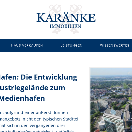
HAUS VERKAUFEN
LEISTUNGEN
WISSENSWERTES
ANLAGEIMMOBILIEN
CHECKLISTE H
EIGENTUMSWOHNUNG
IMMOBILIEN D
Hafen: Die Entwicklung
GEWERBEIMMOBILIEN
MAKLERPROVI
ustriegelände zum
IMMOBILIENMAKLER
MARKLERGEB
Medienhafen
WOHNUNG KAUFEN
MIETSPIEGEL
en, aufgrund einer äußerst dünnen
WOHNUNG VERKAUFEN
NEUBAUWOHN
mangebots, nicht den typischen
Stadtteil
WOHNUNGSIMMOBILIEN
WOHNUNGSSU
 hat sich in den vergangenen drei
um Medienhafen entwickelt. Natürlich