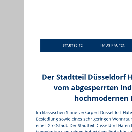
STARTSEITE
HAUS KAUFEN
Der Stadtteil Düsseldorf 
vom abgesperrten Ind
hochmodernen 
Im klassischen Sinne verkörpert Düsseldorf Haf
Besiedlung sowie eines sehr geringen Wohnrau
einer Großstadt. Der Stadtteil Düsseldorf Hafen
Jahrzehnten vom reinen Industriegelände hin z