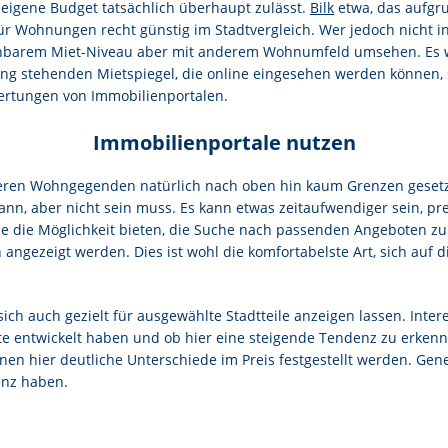
s eigene Budget tatsächlich überhaupt zulässt.
Bilk
etwa, das aufgr
² für Wohnungen recht günstig im Stadtvergleich. Wer jedoch nicht 
eichbarem Miet-Niveau aber mit anderem Wohnumfeld umsehen. Es wi
ung stehenden Mietspiegel, die online eingesehen werden können, 
wertungen von Immobilienportalen.
Immobilienportale nutzen
obleren Wohngegenden natürlich nach oben hin kaum Grenzen gesetzt
ann, aber nicht sein muss. Es kann etwas zeitaufwendiger sein, p
e die Möglichkeit bieten, die Suche nach passenden Angeboten zu f
ngezeigt werden. Dies ist wohl die komfortabelste Art, sich auf
ch auch gezielt für ausgewählte Stadtteile anzeigen lassen. Inter
 entwickelt haben und ob hier eine steigende Tendenz zu erkennen
 hier deutliche Unterschiede im Preis festgestellt werden. Genere
enz haben.