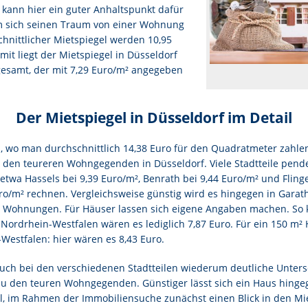
 kann hier ein guter Anhaltspunkt dafür
m sich seinen Traum von einer Wohnung
chnittlicher Mietspiegel werden 10,95
it liegt der Mietspiegel in Düsseldorf
gesamt, der mit 7,29 Euro/m² angegeben
Der Mietspiegel in Düsseldorf im Detail
im, wo man durchschnittlich 14,38 Euro für den Quadratmeter zahl
den teureren Wohngegenden in Düsseldorf. Viele Stadtteile pendel
 etwa Hassels bei 9,39 Euro/m², Benrath bei 9,44 Euro/m² und Fling
o/m² rechnen. Vergleichsweise günstig wird es hingegen in Garath
ür Wohnungen. Für Häuser lassen sich eigene Angaben machen. So 
ordrhein-Westfalen wären es lediglich 7,87 Euro. Für ein 150 m² 
Westfalen: hier wären es 8,43 Euro.
auch bei den verschiedenen Stadtteilen wiederum deutliche Unters
zu den teuren Wohngegenden. Günstiger lässt sich ein Haus hinge
all, im Rahmen der Immobiliensuche zunächst einen Blick in den Mi