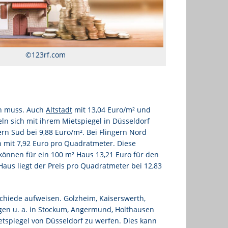
HAFEN
KAISERSWERTH
OBERBILK
©123rf.com
OBERKASSEL
PEMPELFORT
RATH
en muss. Auch
Altstadt
mit 13,04 Euro/m² und
n sich mit ihrem Mietspiegel in Düsseldorf
ern Süd bei 9,88 Euro/m². Bei Flingern Nord
 mit 7,92 Euro pro Quadratmeter. Diese
können für ein 100 m² Haus 13,21 Euro für den
Haus liegt der Preis pro Quadratmeter bei 12,83
chiede aufweisen. Golzheim, Kaiserswerth,
gen u. a. in Stockum, Angermund, Holthausen
etspiegel von Düsseldorf zu werfen. Dies kann