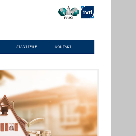
STADTTEILE
KONTAKT
HAUSKAUF
ANGERMUND
DÜSSELDORF
ALTSTADT
SION
BENRATH
ÜHREN
BILK
DERENDORF
UNGEN
ELLER
CHE DÜSSELDORF
GERRESHEIM