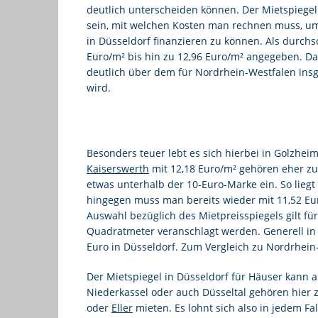
deutlich unterscheiden können. Der Mietspiegel
sein, mit welchen Kosten man rechnen muss, u
in Düsseldorf finanzieren zu können. Als durchs
Euro/m² bis hin zu 12,96 Euro/m² angegeben. Dam
deutlich über dem für Nordrhein-Westfalen ins
wird.
Besonders teuer lebt es sich hierbei in Golzhe
Kaiserswerth
mit 12,18 Euro/m² gehören eher zu 
etwas unterhalb der 10-Euro-Marke ein. So liegt
hingegen muss man bereits wieder mit 11,52 Eur
Auswahl bezüglich des Mietpreisspiegels gilt f
Quadratmeter veranschlagt werden. Generell in N
Euro in Düsseldorf. Zum Vergleich zu Nordrhein-
Der Mietspiegel in Düsseldorf für Häuser kann 
Niederkassel oder auch Düsseltal gehören hier 
oder
Eller
mieten. Es lohnt sich also in jedem F