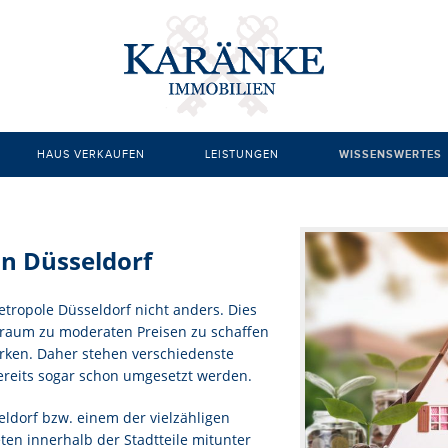
HAUS VERKAUFEN
LEISTUNGEN
WISSENSWERTES
ANLAGEIMMOBILIEN
CHECKLISTE 
EIGENTUMSWOHNUNG
IMMOBILIEN 
in Düsseldorf
GEWERBEIMMOBILIEN
MAKLERPROVI
IMMOBILIENMAKLER
MARKLERGEB
etropole Düsseldorf nicht anders. Dies
nraum zu moderaten Preisen zu schaffen
WOHNUNG KAUFEN
MIETSPIEGEL
irken. Daher stehen verschiedenste
ereits sogar schon umgesetzt werden.
WOHNUNG VERKAUFEN
NEUBAUWOHN
ldorf bzw. einem der vielzähligen
WOHNUNGSIMMOBILIEN
WOHNUNGSSU
ieten innerhalb der Stadtteile mitunter