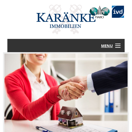
MENU
STARTSEITE
HAUS KAUFEN
HAUS VERKAUFEN
LEISTUNGEN
WISSENSWERTES